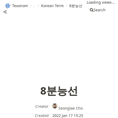
Loading views...
Texonom
/
/
Korean Term
/
8분능선
Search
8분능선
Creator
Seonglae Cho
Created
2022 Jan 17 15:25