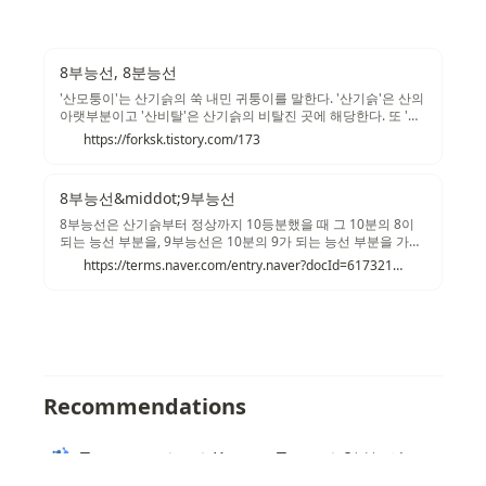
8부능선, 8분능선
'산모퉁이'는 산기슭의 쑥 내민 귀퉁이를 말한다. '산기슭'은 산의
아랫부분이고 '산비탈'은 산기슭의 비탈진 곳에 해당한다. 또 '산
마루'는 산등성이의 가장 높은 곳이다. '마루'는 정상을 일컫는 우
https://forksk.tistory.com/173
리말이다. 산 정상이 산마루다. '능선'은 산의 등줄기인 '산등성
이'를 가리킨다. '8부능선'은 산기슭에서 산마루까지를 10등분
하여 그 10분의 8이 되는 능선 부분을 일컫는다. 문제는 '8부능
8부능선&middot;9부능선
선'의 '부'가 일본어 찌꺼기라는 사실이다.
8부능선은 산기슭부터 정상까지 10등분했을 때 그 10분의 8이
되는 능선 부분을, 9부능선은 10분의 9가 되는 능선 부분을 가리
킨다. 따라서 8부능선과 9부능선은 어떤 일을 하는 데 있어 거의
https://terms.naver.com/entry.naver?docId=6173217&cid=43667&categoryId=43667
완료 단계에 이르렀다는 뜻으로 사용된다. 출처: 게티이미지 코
리아 능선(稜線)은 산등성이를 따라 죽 이어진 선을 뜻하는 말로,
8부능선과 9부능선은 보통 어떤 일을 하는 데 있어 거의 완료 단
계에 이르렀다는 뜻으로 사용되고 있다.
Recommendations
Texonom
/
/
Korean Term
/
8분능선