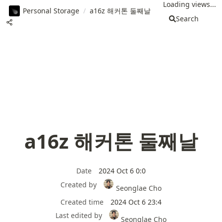
Loading views...
Personal Storage
/
a16z 해커톤 둘째날
Search
a16z 해커톤 둘째날
Date
2024 Oct 6 0:0
Created by
Seonglae Cho
Created time
2024 Oct 6 23:4
Last edited by
Seonglae Cho