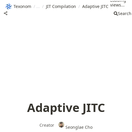
Loading
views...
Texonom
/
/
JIT Compilation
/
Adaptive JITC
Search
Adaptive JITC
Creator
Seonglae Cho