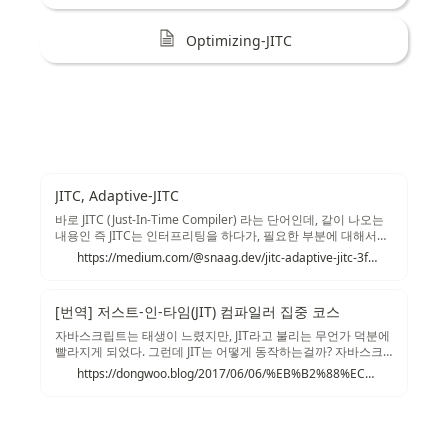
Optimizing-JITC
JITC, Adaptive-JITC
바로 JITC (Just-In-Time Compiler) 라는 단어인데, 같이 나오는
내용인 즉 JITC는 인터프리팅을 하다가, 필요한 부분에 대해서는
컴파일을 하여 최적화를 한다 이다. 이 말은 내용은 맞지만 이름
https://medium.com/@snaag.dev/jitc-adaptive-jitc-3fc87b87ef7f
이 틀렸다. 위의 방식은 Adaptive JITC 라고 하여, 최근 대다수의
JavaScript 엔진들이 차용하는 방식이다. 그리고 JITC...
[번역] 저스트-인-타임(JIT) 컴파일러 집중 코스
자바스크립트는 태생이 느렸지만, JIT라고 불리는 무언가 덕분에
빨라지게 되었다. 그런데 JIT는 어떻게 동작하는걸까? 자바스크
립트는 브라우저에서 어떻게 실행될까 개발자로서 자바스크립
https://dongwoo.blog/2017/06/06/%EB%B2%88%EC%97%AD-%EC%A0%80%EC%8A%A4%ED%8A%B8-%EC%9D%B8-%ED%83%80%EC%9E%84jit-%EC%BB%B4%ED%8C%8C%EC%9D%BC%EB%9F%AC-%EC%A7%91%EC%A4%91-%EC%BD%94%EC%8A%A4/
트를 페이지에 추가하면, 당신은 목표와 문제를 갖게 된다. 목표 :
당신은 컴퓨터에게 무엇을 할지 말하고 싶다. 문제 : 당신과 컴퓨
터는 다른 언어를 사용해서 이야기한다....