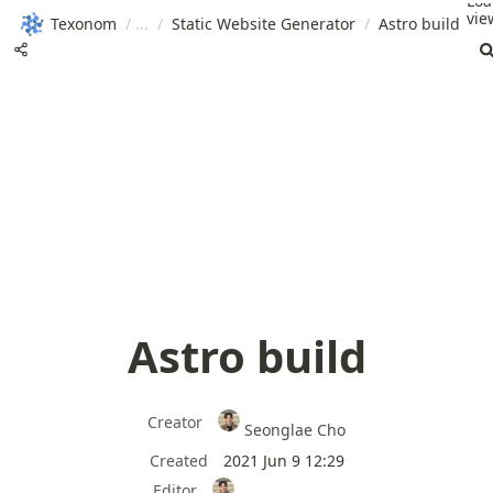
Loa
vie
Texonom
/
/
Static Website Generator
/
Astro build
Astro build
Creator
Seonglae Cho
Created
2021 Jun 9 12:29
Editor