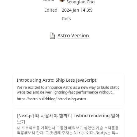
Seonglae Cho
Edited
2024 Jan 14 3:9
Refs
Astro Version
Introducing Astro: Ship Less JavaScript
We're excited to announce Astro as a new way to build static
websites and deliver lightning-fast performance without
sacrificing a modern developer experience.
https://astro.build/blog/introducing-astro
[Next.js] 왜 사용해야 할까? | hybrid rendering 알아
보기
새 프로젝트를 기획면서 그동안 배워보고 싶었던 기술 스택들을
적용해보려 한다. 그 첫번째 주자는 Next.js 이다. Next.js는 특정