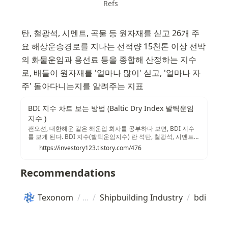
Refs
탄, 철광석, 시멘트, 곡물 등 원자재를 싣고 26개 주
요 해상운송경로를 지나는 선적량 15천톤 이상 선박
의 화물운임과 용선료 등을 종합해 산정하는 지수
로, 배들이 원자재를 '얼마나 많이' 싣고, '얼마나 자
주' 돌아다니는지를 알려주는 지표
BDI 지수 차트 보는 방법 (Baltic Dry Index 발틱운임
지수 )
팬오션, 대한해운 같은 해운업 회사를 공부하다 보면, BDI 지수
를 보게 된다. BDI 지수(발틱운임지수) 란 석탄, 철광석, 시멘트,
곡물 등 원자재 를 싣고 26개 주요 해상운송경로를 지나는 선적
https://investory123.tistory.com/476
량 15천톤 이상 선박의 화물운임과 용선료 등을 종합해 산정하
는 지수로, 배들이 원자재를 '얼마나 많이' 싣고, '얼마나 자주' 돌
아다니는지를 알려주는 지표 다. 자세한 설명은 아래 link를 확인
Recommendations
하면 된다.
Texonom
/
/
Shipbuilding Industry
/
bdi 지수