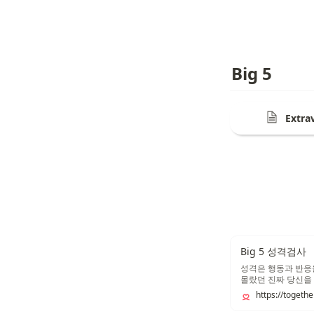
Big 5
Extra
Big 5 성격검사
성격은 행동과 반응을
몰랐던 진짜 당신을
수 있어요.
https://togethe