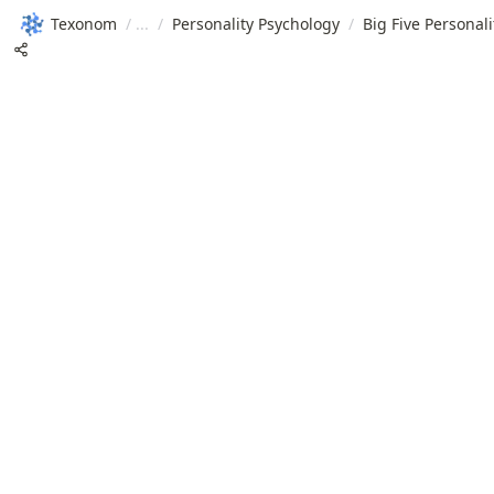
Texonom
/
/
Personality Psychology
/
Big Five Personali