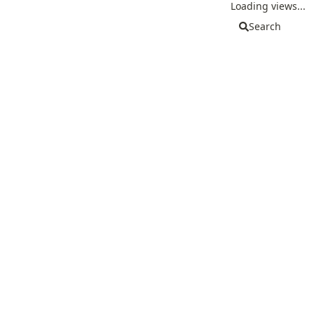
Loading views...
Search