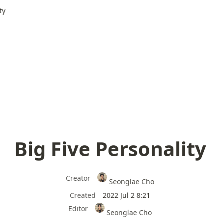
ty
Big Five Personality
Creator
Seonglae Cho
Created
2022 Jul 2 8:21
Editor
Seonglae Cho