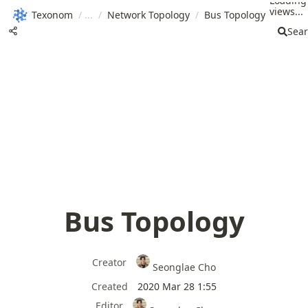
Loading
views...
Texonom
/
/
Network Topology
/
Bus Topology
Sea
Bus Topology
Creator
Seonglae Cho
Created
2020 Mar 28 1:55
Editor