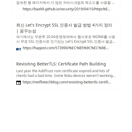
접속한 웹 페이지에서 더 많은 자바스크립트 메소드를 사용할 수
있다는 것이다. 즉, 크롬은 스킴(scheme)에 따라 차등화된 권한
https://baek9.github.io/security/2019/04/10/https%EC%9D%98_%EC%9B%90%EB%A6%AC,_%EA%B7%B8%EB%A6%AC%EA%B3%A0_Self-signed-SSL_%EA%B9%8C%EC%A7%80.html
을 웹 페이지에 부여한다. "http://", "https://", "chrome://" 순으
로 더 강력한? 메소드를 호출할 수 있다. chrome 스...
최신 Let's Encrypt SSL 인증서 발급 방법 4가지 정리
| 꿈꾸는섬
여기에서는 우분투 20.04운영체제에서 웹서로로 NGINX를 사용
시 무료 SSL 인증서로 인기있는 Let's Encrypt SSL 인증서 발급
방법 전반에 대해서 살펴보도록 하겠습니다. 이전에도 정리한 적
https://happist.com/573990/%EC%B5%9C%EC%8B%A0-lets-encrypt-ssl-%EC%9D%B8%EC%A6%9D%EC%84%9C-%EB%B0%9C%EA%B8%89-%EB%B0%A9%EB%B2%95-3%EA%B0%80%EC%A7%80-%EC%A0%95%EB%A6%AC
이 있지만 시간이 흘러 발급 방법이 달라져 수정 정리할 필요가
생겼습니다. Let's Encrypt도 알고 보면 수많은 인증서 발급 기
관, CA(Certificate Authority) 업체 중이 하나입니다.
Revisiting BetterTLS: Certificate Path Building
Last year the AddTrust root certificate expired and lots of
clients had a bad time. Some Roku devices weren't working
right, Heroku had problems, and some folks couldn't even
https://netflixtechblog.com/revisiting-bettertls-certificate-path-building-4c978b79843f
curl. In the aftermath Ryan Sleevi wrote a really great blog
post not just about the issue of this one certificate's expiry,
but the problem that so many TLS implementations have in
general with certificate path building.
Recommendations