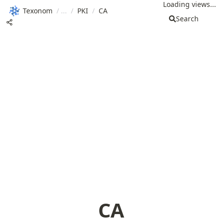
Loading views...
Texonom
/
/
PKI
/
CA
Search
CA