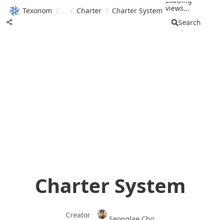
Loading
views...
Texonom
/
/
Charter
/
Charter System
Search
Charter System
Creator
Seonglae Cho