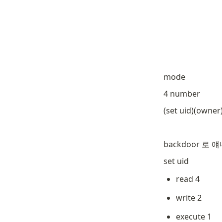
mode
4 number
(set uid)(owne
backdoor 로
set uid
read 4
write 2
execute 1