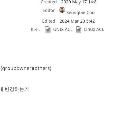
Created
2020 May 17 14:8
Editor
Seonglae Cho
Edited
2024 Mar 20 5:42
UNIX ACL
Linux ACL
Refs
r)(groupowner)(others)
 얘내 변경하는거