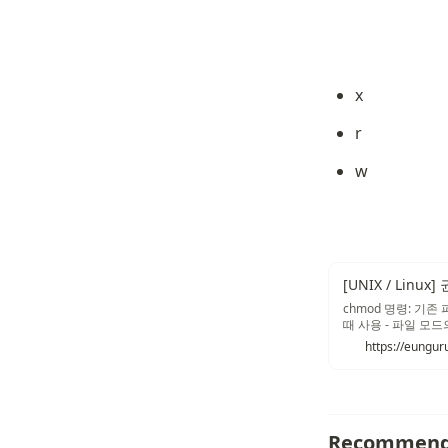
x
r
w
[UNIX / Linux
chmod 명령: 기
때 사용 - 파일 모
호(문자)나 8진수로 지
https://eungur
Recommend