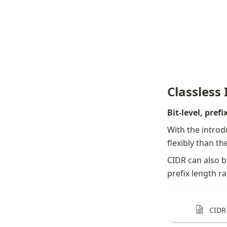
Classless
Bit-level, pre
With the introd
flexibly than t
CIDR can also b
prefix length r
CIDR