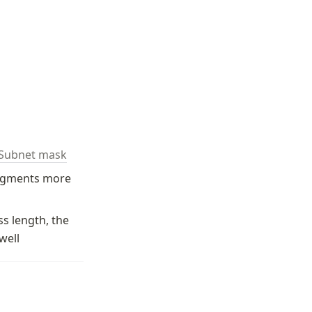
Subnet mask
segments more 
 length, the 
well