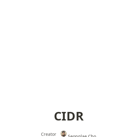
CIDR
Creator
Seonglae Cho