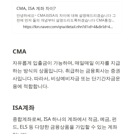
CMA, ISA 계좌 차이?
안녕하세요~ CMA와ISA의 차이에 대해 설명해드리겠습니다 그
전에 먼저 둘의 개념부터 설명드리도록하겠습니다 CMA통장은
베스트 셀러 계좌입니다 그 이유는 바로 효용성과 활용가치가 높
https://kin.naver.com/qna/detail.nhn?d1id=4&dirId=401&docId=249226838&qb=aXNhIOymneq2jOqzhOyijCDssKjsnbQ=&enc=utf8&section=kin&rank=1&search_sort=0&spq=0
기 때문입니다. 어떻게 사용하느냐에 따라 복리이자를 더 가져갈
수 있습니다. 이미 자산관리를 조금은 터득하신 분들이라면, 예
금보다 높은 월 복리이자로 자산관리를 하고 계실겁니다. 하지만
장점이 있으면 단점이 있기 마련!!
CMA
자유롭게 입출금이 가능하며, 매일매일 이자를 지급
하는 방식의 상품입니다. 취급하는 금융회사는 증권
사입니다. 따라서, 비상예비자금 또는 단기간자금운
용에 적합합니다.
ISA계좌
종합계좌로써, ISA 하나의 계좌에서 적금, 예금, 펀
드, ELS 등 다양한 금융상품을 가입할 수 있는 계좌