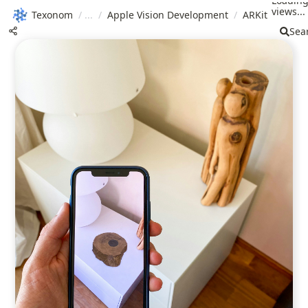
Loadin
views...
Texonom
/
/
Apple Vision Development
/
ARKit
Sea