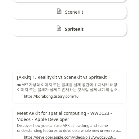
SceneKit
SpriteKit
[ARKit] 1. RealityKit vs SceneKit vs SpriteKit
☁️ AR? 가상의 이미지 또는 물체를 실제 공간에 위치시켜 해당
이미지 또는 물체가 실제로 존재하는 것처럼 실제 세계와 상호작
용할 수 있도록 하는 기술 🗣 iOS에서 AR 컨텐츠를 만들 수 있을
https://borabong.tistory.com/16
까? 💬 만들 수 있습니다 ! 그렇다면 프로젝트 세팅부터 해볼까
요? 보통은 프로젝트의 template으로 App을 설정했었는데요,
📲 AR 컨텐츠를 만들기 위해서는 'Argumented Reality App' 을
Meet ARKit for spatial computing - WWDC23 -
선택해주어야 합니다. Argumented Reality App을 선택하면 제
Videos - Apple Developer
공되는 Content Technology로는 RealityKit, SceneKit, SpriteKit,
Metal 4가지가 있습니다. 이 중에 어떤 것을 Content
Discover how you can use ARKit's tracking and scene
Technology로 선택해야 할지 감이 잘 오지 않는데요, ..
understanding features to develop a whole new universe of
immersive apps and games...
https://developer.apple.com/videos/play/wwdc2023/10082/