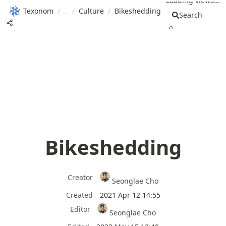
Loading views...
Texonom
/
/
Culture
/
Bikeshedding
Search
Bikeshedding
Creator
Seonglae Cho
Created
2021 Apr 12 14:55
Editor
Seonglae Cho