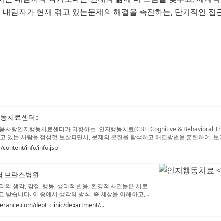
 내담자가 현재 겪고 있는문제의 해결을 촉진하는, 단기적인 접
동치료센터::
랑인지행동치료센터가 지향하는 '인지행동치료(CBT: Cognitive & Behavioral The
겪고 있는 사람을 정성껏 보살피면서, 문제의 본질을 탐색하고 해결방법을 훈련하여, 
도록 안내하는 전문적인 심리치료(psychotherapy) 방법입니다. 인지행동치료는 지금-여
r/content/info/info.jsp
 목표지향적이고 해결중심적인 치료입니다.
 세브란스병원
의 생각, 감정, 행동, 생리적 반응, 환경적 사건들은 서로
 받습니다. 이 중에서 생각의 방식, 즉 세상을 이해하고,
 상황을 해석하는 방식을 인지라고 합니다. 사람은 누구나
https://sev.iseverance.com/dept_clinic/department/psychiatry/treatment/view.asp?con_no=89623&page=1&SearchField=&SearchWord=
 믿음체계가 있으며, 이러한 인지구조는 감정 및 행동, 지각
다.