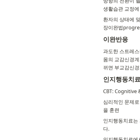
방향의 전환이 필
생활습관 교정에
환자의 상태에 맞춘
장이완법progress
이완반응
과도한 스트레스나
몸의 교감신경계가
뀌면 부교감신경
인지행동치
CBT: Cognitive 
심리적인 문제로
을 훈련
인지행동치료는 지
다.
인지행동치료에서