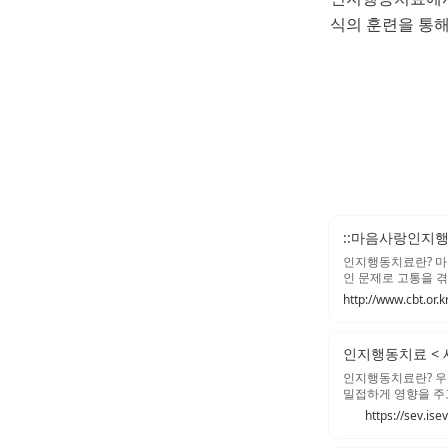
식의 훈련을 통해
::마음사랑인지행
인지행동치료란? 마음사
인 문제로 고통을 
인 삶을 살아갈 수 있
http://www.cbt.or.k
now)를 강조하는
인지행동치료 <
인지행동치료란? 우리
밀접하게 영향을 주고
경험이나 사건 또는
각자의 인지구조, 즉
과 연결되어 있습니