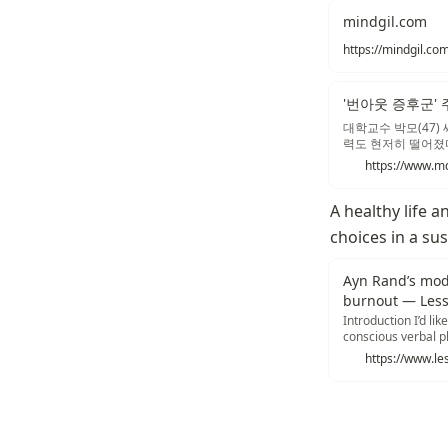
mindgil.com
'번아웃 증후군' 
대학교수 박모(47)
력도 현저히 떨어졌다
커피를 서너 잔 이상
쳐있고 가끔 이유 없
에 너덧 번 깨는 건 
A healthy life 
choices in a sus
Ayn Rand’s mode
burnout — Les
Introduction I’d li
conscious verbal pl
your…