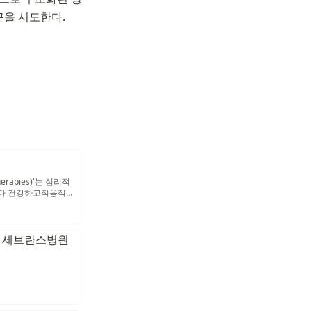
근을 시도한다.
rapies)'는 심리적
보다 건강하고적응적
기(here and