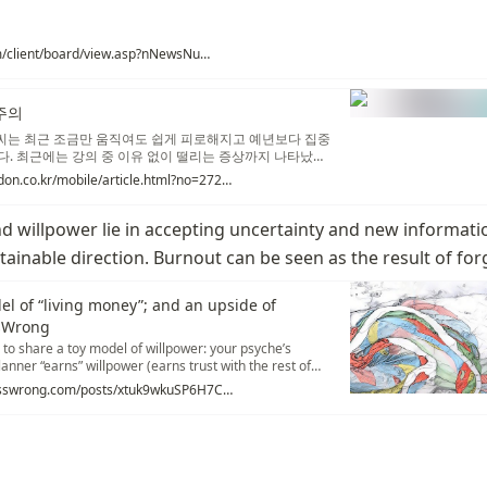
https://mindgil.com/client/board/view.asp?nNewsNumb=20190167649&nCate=C01&nCateM=M1002
주의
 씨는 최근 조금만 움직여도 쉽게 피로해지고 예년보다 집중
. 최근에는 강의 중 이유 없이 떨리는 증상까지 나타났다.
 마셔도 노곤함은 쉽게 가시지 않는다. 목 뒷부분이 항상 뭉
https://www.mdon.co.kr/mobile/article.html?no=27283
이 허리가 아프다. 몇 해 전 다친 어깨는 쉽게 낫지 않고 밤
이미 일상이 됐다.
and willpower lie in accepting uncertainty and new informati
tainable direction. Burnout can be seen as the result of forg
l of “living money”; and an upside of
sWrong
ke to share a toy model of willpower: your psyche’s
anner “earns” willpower (earns trust with the rest of
https://www.lesswrong.com/posts/xtuk9wkuSP6H7CcE2/ayn-rand-s-model-of-living-money-and-an-upside-of-burnout