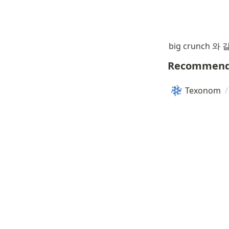
big crunch
Recommend
Texonom
/