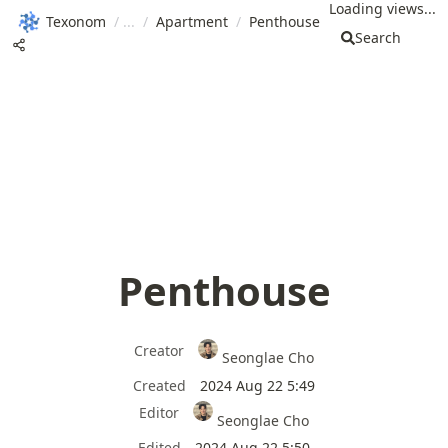
Loading views...
Texonom
/
/
Apartment
/
Penthouse
Search
Penthouse
Creator
Seonglae Cho
Created
2024 Aug 22 5:49
Editor
Seonglae Cho
Edited
2024 Aug 22 5:50