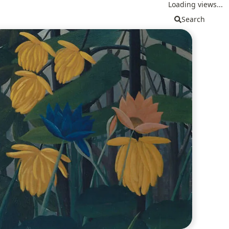
Loading views...
Search