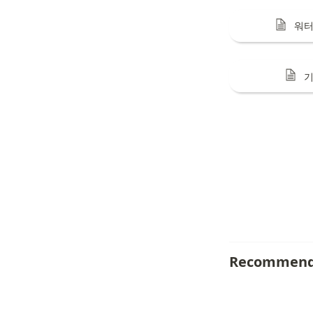
워
Recommend
Texonom
/