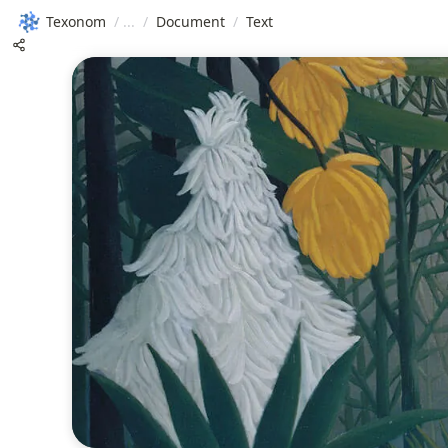
Texonom
/
/
Document
/
Text