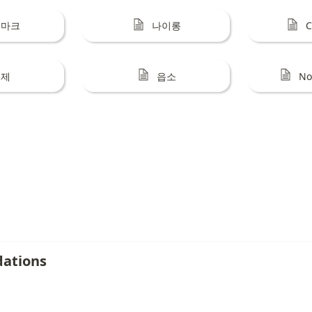
터마크
나이롱
C
기제
읍소
No
ations
/
Document
/
Text