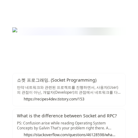
소켓 프로그래밍. (Socket Programming)
만약 네트워크와 관련된 프로젝트를 진행하면서, 사용자(User)
의 관점이 아닌, 개발자(Developer)의 관점에서 네트워크를 다
뤄본 경험이 있다면, "소켓(Socket)"이라는 용어가 아주 낯설게
https://recipes4dev.tistory.com/153
만 느껴지는 단어는 아닐 것입니다. 하지만 이제 막 정보통신학
과 전공을 배우는 학생이거나 TCP/IP 통신 프로그래밍을 한번도
접해보지 못한 개발자라면, 소켓(Socket)이란 그저 벽에 뚫린 전
What is the difference between Socket and RPC?
원 케이블 연결 구멍 정도로 생각될지도 모르겠네요. (물론, 전혀
생뚱맞은 개념 이해는 아니지만...)
PS: Confusion arise while reading Operating System
Concepts by Galvin That's your problem right there. A
remote procedure call (RPC) is high level model for network
https://stackoverflow.com/questions/46128598/what-is-the-difference-between-socket-and-rpc
communication. There are numerous RPC protocols in