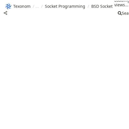
Loadin
views...
Texonom
/
/
Socket Programming
/
BSD Socket
Sea