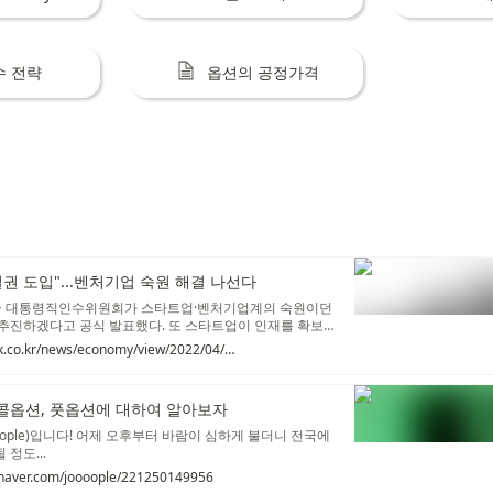
수 전략
옵션의 공정가격
권 도입"...벤처기업 숙원 해결 나선다
◆ 대통령직인수위원회가 스타트업·벤처기업계의 숙원이던
추진하겠다고 공식 발표했다. 또 스타트업이 인재를 확보하
으로 꼽히던 주식매수선택권(스톡옵션)의 비과세 한도도 상
https://www.mk.co.kr/news/economy/view/2022/04/371489/
위 경제2분과 소속 고산 인수위원은 26일 브리핑에서 "벤
이었던 복수의결권 제도를 조속히 도입하기로 했다"며 "주
세 한도도 상향 조정하기로 했다"고 발표했다.
 콜옵션, 풋옵션에 대하여 알아보자
oople)입니다! 어제 오후부터 바람이 심하게 불더니 전국에
정도...
g.naver.com/joooople/221250149956