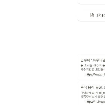
양매
인수위 "복수의결
◆ 윤석열 인수위 
복수의결권 도입을 
기 위한 필수 요건
향이 추진된다. 인수
처·스타트업계 숙원
식매수선택권의 비과
주식 용어 옵션,
안녕하세요, 주플(J
강풍주의보가 발령될 
https://m.blo