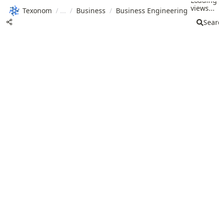
Loading
views...
Texonom
/
/
Business
/
Business Engineering
Sear