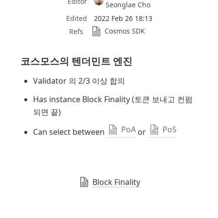
Editor
Seonglae Cho
Edited
2022 Feb 26 18:13
Cosmos SDK
Refs
코스모스의 텐더민트 엔진
Validator 의 2/3 이상 합의
Has instance Block Finality (토큰 보내고 컨펌
되면 끝)
PoA
PoS
Can select between 
 or 
Block Finality